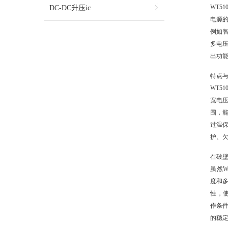
DC-DC升压ic
WT5
电源
例如智
多电
出功能
特点
WT5
宽电
围，
过温
护、
在破
虽然W
度和
性，
作条
的稳