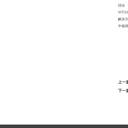
结论
WT
解决
中值
上一
下一