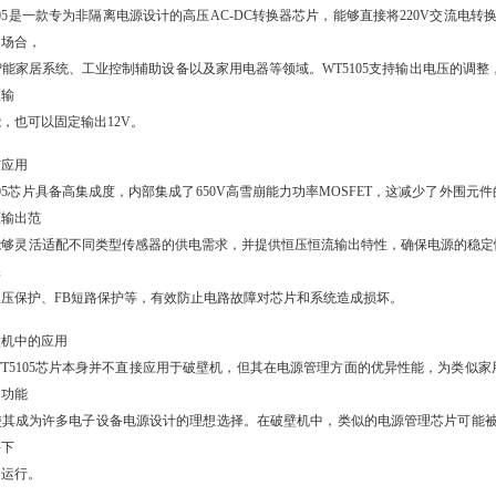
105是一款专为非隔离电源设计的高压AC-DC转换器芯片，能够直接将220V交流
的场合，
能家居系统、工业控制辅助设备以及家用电器等领域。WT5105支持输出电压的调整，
压输
，也可以固定输出12V。
与应用
105芯片具备高集成度，内部集成了650V高雪崩能力功率MOSFET，这减少了外围元
压输出范
能够灵活适配不同类型传感器的供电需求，并提供恒压恒流输出特性，确保电源的稳定性
保
欠压保护、FB短路保护等，有效防止电路故障对芯片和系统造成损坏。
壁机中的应用
T5105芯片本身并不直接应用于破壁机，但其在电源管理方面的优异性能，为类似家
多功能
使其成为许多电子设备电源设计的理想选择。在破壁机中，类似的电源管理芯片可能
件下
定运行。