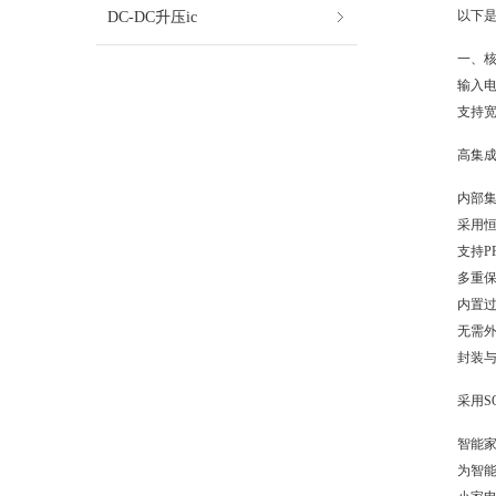
DC-DC升压ic
以下
一、
输入
支持宽
高集
内部集
采用恒
支持P
多重
内置过
无需
封装
采用S
智能
为智