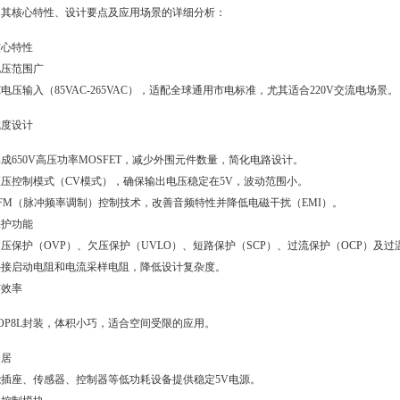
是其核心特性、设计要点及应用场景的详细分析：
核心特性
电压范围广
电压输入（85VAC-265VAC），适配全球通用市电标准，尤其适合220V交流电场景。
成度设计
成650V高压功率MOSFET，减少外围元件数量，简化电路设计。
压控制模式（CV模式），确保输出电压稳定在5V，波动范围小。
FM（脉冲频率调制）控制技术，改善音频特性并降低电磁干扰（EMI）。
保护功能
压保护（OVP）、欠压保护（UVLO）、短路保护（SCP）、过流保护（OCP）及过
外接启动电阻和电流采样电阻，降低设计复杂度。
与效率
OP8L封装，体积小巧，适合空间受限的应用。
家居
能插座、传感器、控制器等低功耗设备提供稳定5V电源。