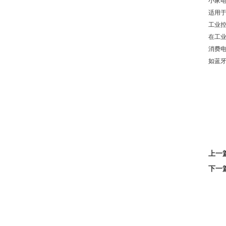
小家
适用
工业
在工
消费
如蓝牙
上一
下一