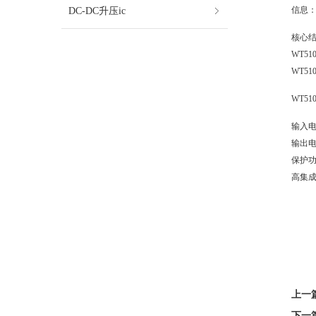
DC-DC升压ic
信息
核心
WT5
WT5
WT5
输入电
输出电
保护
高集成
上一
下一