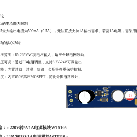
：
结论
105的电流能力限制
105最大输出电流为500mA（0.5A），无法直接支持1A输出需求。若需1A电流，需采用
105的核心功能
压范围：85-265VAC宽电压输入，适应全球电网波动。
压可调：通过FB电阻调整，支持3.3V-24V可调输出
功能：内置过载、过温、短路、欠压等多重保护机制。
度：内置650V高压MOSFET，简化外围电路设计。
篇：«
220V转5V1A电源模块WT5105
篇：
220V转18V1A电源模块WT5110
»