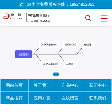
24小时免费服务热线：
19924932063
网站首页
关于我们
产品中心
新闻中心
新品推荐
应用方案
在线留言
联系我们