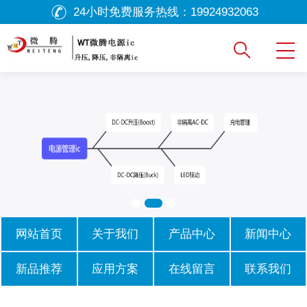
24小时免费服务热线：
19924932063
网站首页
关于我们
产品中心
新闻中心
新品推荐
应用方案
在线留言
联系我们