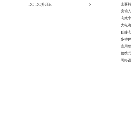
DC-DC升压ic
主要
宽输入
高效率
大电流
低静态
多种
应用
便携
网络设