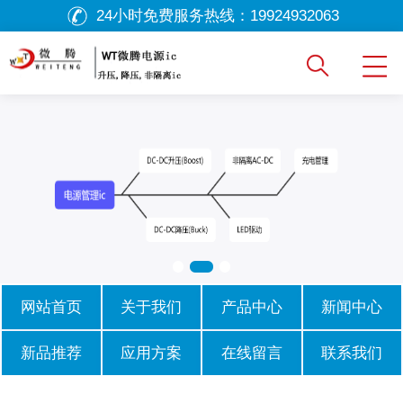
24小时免费服务热线：
19924932063
网站首页
关于我们
产品中心
新闻中心
新品推荐
应用方案
在线留言
联系我们