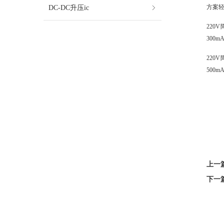
DC-DC升压ic
方案轻
220
300
220
500
上一
下一