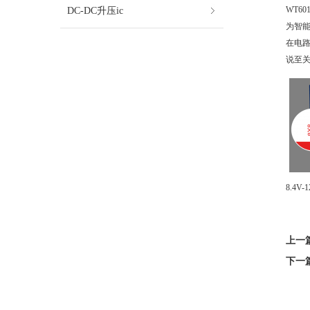
DC-DC升压ic
WT6
为智能
在电
说至
8.4V
上一
下一