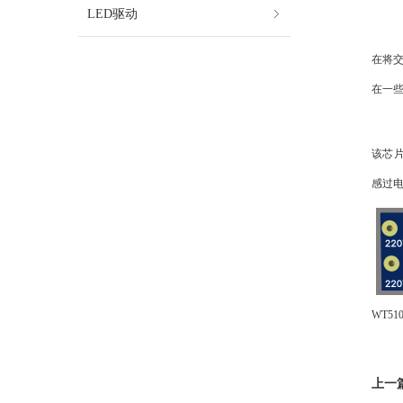
LED驱动
在将交
在一些
该芯片
感过
WT5
上一