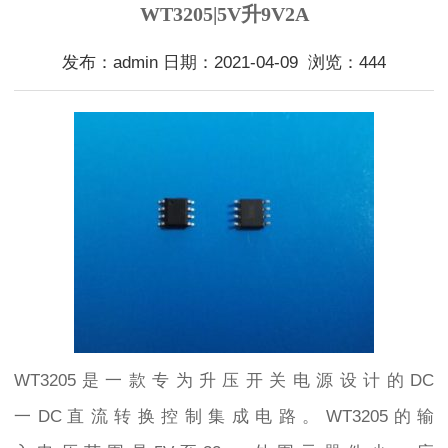
WT3205|5V升9V2A
发布：admin 日期：2021-04-09 浏览：444
WT3205 是 一 款 专 为 升 压 开 关 电 源 设 计 的 DC
一 DC 直 流 转 换 控 制 集 成 电 路 。 WT3205 的 输