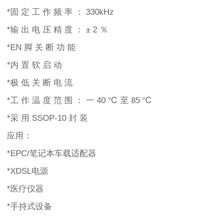
*固 定 工 作 频 率 ： 330kHz
*输 出 电 压 精 度 ： ± 2 ％
*EN 脚 关 断 功 能
*内 置 软 启 动
*极 低 关 断 电 流
*工 作 温 度 范 围 ： 一 40 ℃ 至 85 ℃
*采 用 SSOP-10 封 装
应用：
*EPC/笔记本车载适配器
*XDSL电源
*医疗仪器
*手持式设备